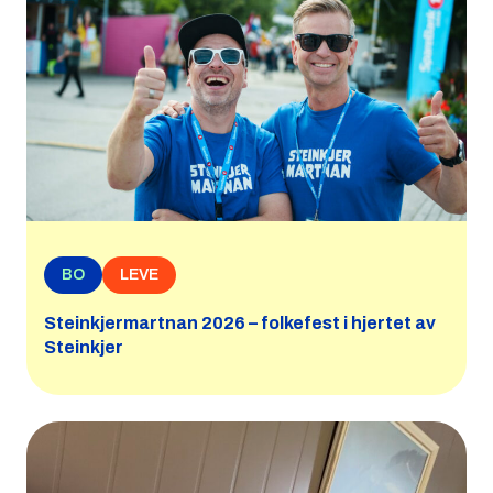
BO
LEVE
Steinkjermartnan 2026 – folkefest i hjertet av
Steinkjer