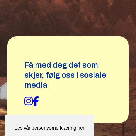
Få med deg det som
skjer, følg oss i sosiale
media
Les vår personvernerklæring
her