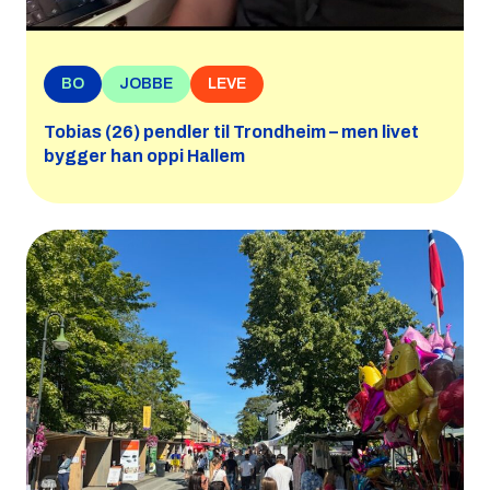
BO
JOBBE
LEVE
Tobias (26) pendler til Trondheim – men livet
bygger han oppi Hallem