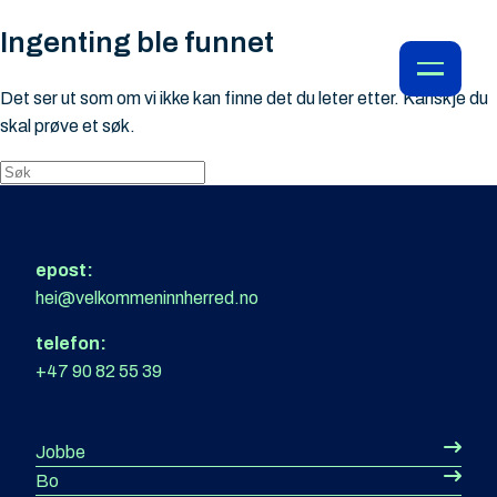
Ingenting ble funnet
Det ser ut som om vi ikke kan finne det du leter etter. Kanskje du
skal prøve et søk.
epost:
hei@velkommeninnherred.no
telefon:
+47 90 82 55 39
Jobbe
Bo